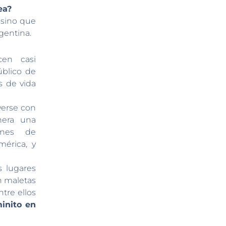
ea?
 sino que
rgentina.
en casi
úblico de
s de vida
verse con
nera una
ones de
érica, y
 lugares
n maletas
tre ellos
inito en