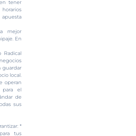
den tener
 horarios
a apuesta
 mejor
ipaje. En
 Radical
 negocios
a guardar
io local.
e operan
 para el
ándar de
todas sus
ntizar: *
para tus