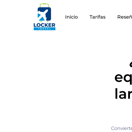
Ir
al
Inicio
Tarifas
Reseñ
contenido
eq
la
Conviert