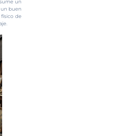
nsume un
e un buen
físico de
aje.