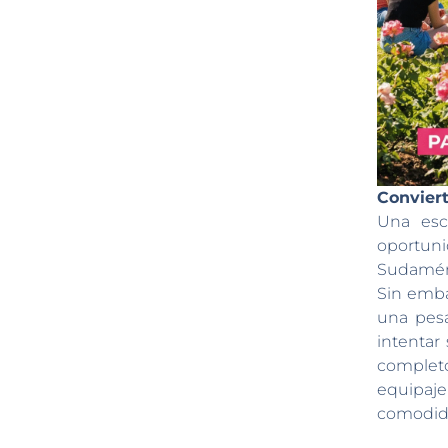
Conviert
Una esc
oportuni
Sudaméri
Sin emba
una pesa
intentar
completo
equipaje 
comodida