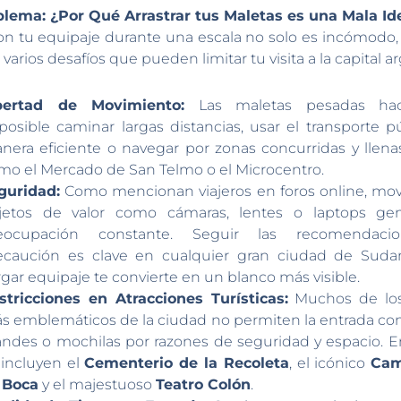
oblema: ¿Por Qué Arrastrar tus Maletas es una Mala Id
on tu equipaje durante una escala no solo es incómodo,
varios desafíos que pueden limitar tu visita a la capital a
bertad de Movimiento:
Las maletas pesadas hac
posible caminar largas distancias, usar el transporte p
nera eficiente o navegar por zonas concurridas y llena
mo el Mercado de San Telmo o el Microcentro.
guridad:
Como mencionan viajeros en foros online, mo
jetos de valor como cámaras, lentes o laptops ge
eocupación constante. Seguir las recomendaci
ecaución es clave en cualquier gran ciudad de Sudam
rgar equipaje te convierte en un blanco más visible.
stricciones en Atracciones Turísticas:
Muchos de los
s emblemáticos de la ciudad no permiten la entrada co
andes o mochilas por razones de seguridad y espacio. En
 incluyen el
Cementerio de la Recoleta
, el icónico
Cam
 Boca
y el majestuoso
Teatro Colón
.