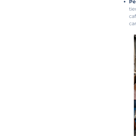
Pé
ti
ca
ca