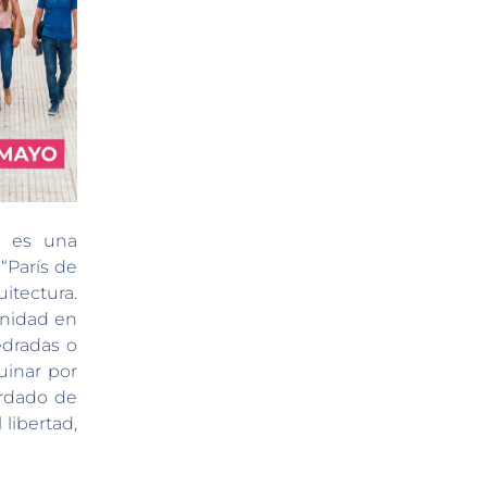
, es una
“París de
itectura.
unidad en
edradas o
uinar por
ardado de
 libertad,