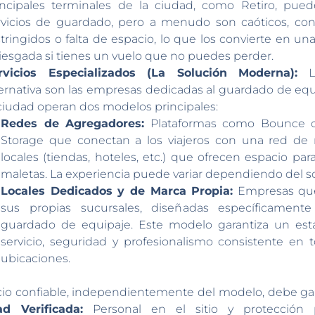
incipales terminales de la ciudad, como Retiro, pue
rvicios de guardado, pero a menudo son caóticos, con
stringidos o falta de espacio, lo que los convierte en un
riesgada si tienes un vuelo que no puedes perder.
rvicios Especializados (La Solución Moderna):
La
ternativa son las empresas dedicadas al guardado de equ
 ciudad operan dos modelos principales:
Redes de Agregadores:
Plataformas como Bounce o
Storage que conectan a los viajeros con una red de
locales (tiendas, hoteles, etc.) que ofrecen espacio par
maletas. La experiencia puede variar dependiendo del soc
Locales Dedicados y de Marca Propia:
Empresas qu
sus propias sucursales, diseñadas específicamente
guardado de equipaje. Este modelo garantiza un est
servicio, seguridad y profesionalismo consistente en 
ubicaciones.
cio confiable, independientemente del modelo, debe gara
ad Verificada:
Personal en el sitio y protección 