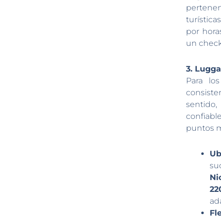
pertene
turística
por hora
un check
3. Lugga
Para lo
consiste
sentido
confiabl
puntos m
Ub
su
Ni
22
ada
Fl