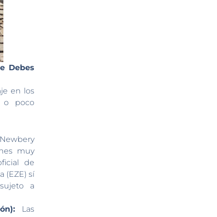
ue Debes
je en los
s o poco
 Newbery
iones muy
icial de
a (EZE) sí
sujeto a
ón):
Las