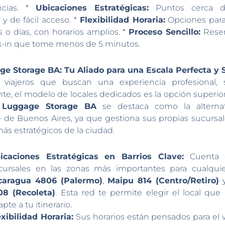
ncias. *
Ubicaciones Estratégicas:
Puntos cerca d
s y de fácil acceso. *
Flexibilidad Horaria:
Opciones para
s o días, con horarios amplios. *
Proceso Sencillo:
Reserv
-in que tome menos de 5 minutos.
ge Storage BA: Tu Aliado para una Escala Perfecta y 
s viajeros que buscan una experiencia profesional, 
nte, el modelo de locales dedicados es la opción superior
,
Luggage Storage BA
se destaca como la alterna
e de Buenos Aires, ya que gestiona sus propias sucursal
ás estratégicos de la ciudad.
icaciones Estratégicas en Barrios Clave:
Cuenta c
cursales en las zonas más importantes para cualquier
caragua 4806 (Palermo)
,
Maipu 814 (Centro/Retiro)
08 (Recoleta)
. Esta red te permite elegir el local que
pte a tu itinerario.
exibilidad Horaria:
Sus horarios están pensados para el vi