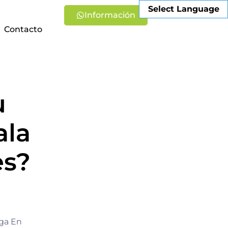
Select Language
Información
Contacto
u
ala
es?
rga En