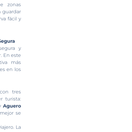
e zonas
 guardar
a fácil y
Segura
segura y
. En este
tiva más
es en los
on tres
 turista:
y
Aguero
 mejor se
ajero. La