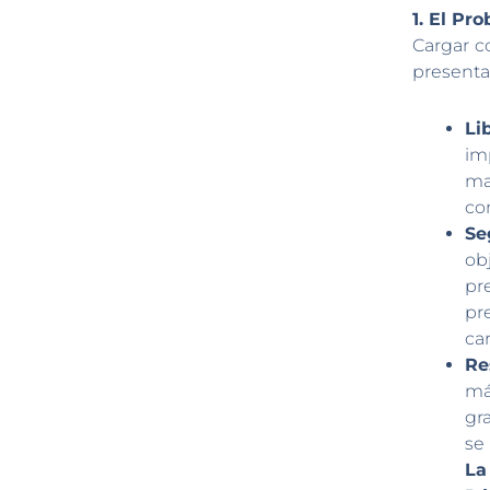
1. El Pr
Cargar c
presenta 
Li
im
ma
co
Se
ob
pr
pr
ca
Re
má
gr
se
La