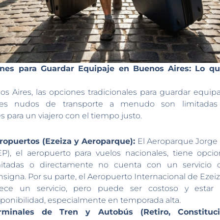
ones para Guardar Equipaje en Buenos Aires: Lo q
s Aires, las opciones tradicionales para guardar equipa
ales nudos de transporte a menudo son limitada
s para un viajero con el tiempo justo.
ropuertos (Ezeiza y Aeroparque):
El Aeroparque Jorge
EP), el aeropuerto para vuelos nacionales, tiene opc
mitadas o directamente no cuenta con un servicio of
nsigna. Por su parte, el Aeropuerto Internacional de Ezeiz
rece un servicio, pero puede ser costoso y estar 
sponibilidad, especialmente en temporada alta.
rminales de Tren y Autobús (Retiro, Constituci