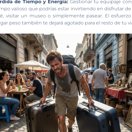
rdida de Tiempo y Energía:
Gestionar tu equipaje co
empo valioso que podrías estar invirtiendo en disfrutar d
fé, visitar un museo o simplemente pasear. El esfuerzo 
rgar peso también te dejará agotado para el resto de tu vi