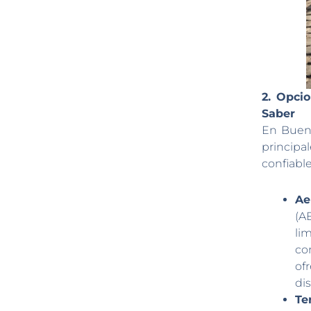
2. Opci
Saber
En Bueno
princip
confiable
Ae
(A
li
co
of
di
Te