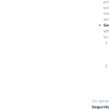
pr
se
re
ar
Se
al
la
Un servi
Segurid