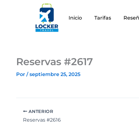
Ir
al
Inicio
Tarifas
Reseñ
contenido
Reservas #2617
Por
/
septiembre 25, 2025
ANTERIOR
Reservas #2616