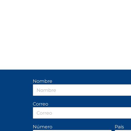
Nombre
Correo
Número
País