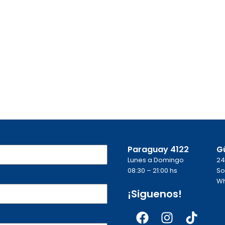
Paraguay 4122
G
Lunes a Domingo
24
08:30 – 21:00 hs
So
Wh
¡Siguenos!
Facebook
Instagra
Tikto