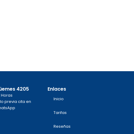
üemes 4205
Enlaces
 Horas
Inicio
lo previa cita en
atsApp
Tarifas
m
k
Reseñas