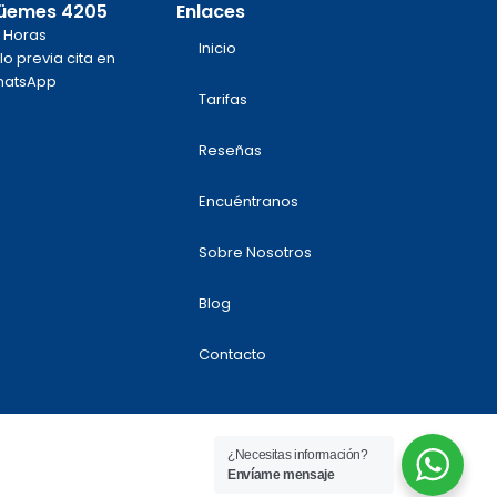
üemes 4205
Enlaces
 Horas
Inicio
lo previa cita en
atsApp
Tarifas
m
k
Reseñas
Encuéntranos
Sobre Nosotros
Blog
Contacto
¿Necesitas información?
Envíame mensaje