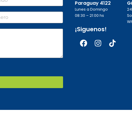
Paraguay 4122
G
Lunes a Domingo
24
o
08:30 – 21:00 hs
So
Wh
¡Siguenos!
Facebook
Instagra
Tikto