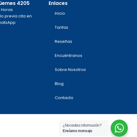
üemes 4205
Enlaces
 Horas
Inicio
lo previa cita en
atsApp
Tarifas
m
k
Reseñas
Encuéntranos
Sobre Nosotros
Blog
Contacto
¿Necesitas información?
Envíame mensaje