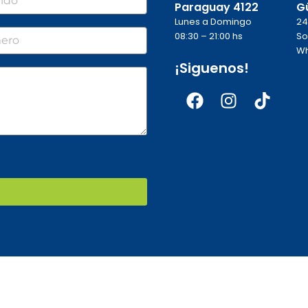
Paraguay 4122
G
Lunes a Domingo
24
o
08:30 – 21:00 hs
So
Wh
¡Siguenos!
Facebook
Instagra
Tikto