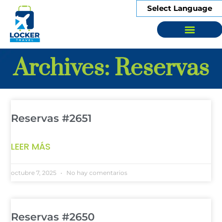
Select Language
Sobre Nosotros
Archives: Reservas
Page
Page
Page
Page
Page
Reservas #2651
LEER MÁS
octubre 7, 2025
No hay comentarios
Reservas #2650