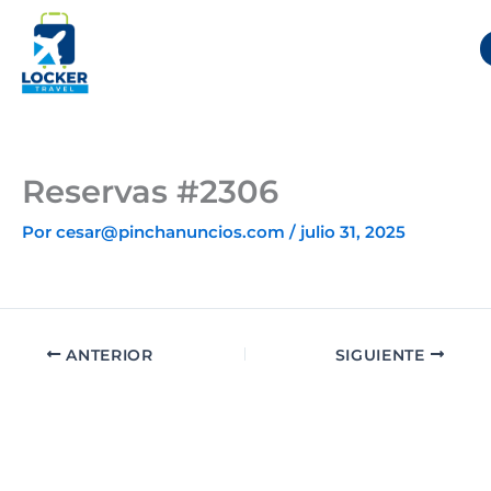
Ir
al
contenido
Reservas #2306
Por
cesar@pinchanuncios.com
/
julio 31, 2025
ANTERIOR
SIGUIENTE