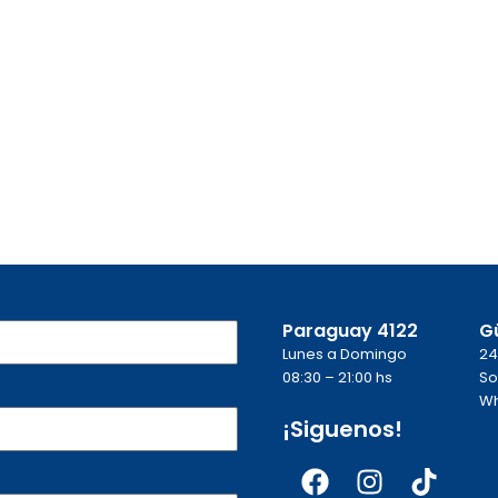
Paraguay 4122
G
Lunes a Domingo
24
08:30 – 21:00 hs
So
Wh
¡Siguenos!
Facebook
Instagra
Tikto