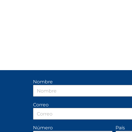
Nombre
Correo
Número
País