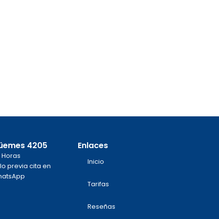
üemes 4205
Enlaces
 Horas
Inicio
lo previa cita en
atsApp
Tarifas
m
k
Reseñas