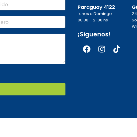
o
Paraguay 4122
G
Lunes a Domingo
24
o
08:30 – 21:00 hs
So
Wh
¡Siguenos!
Facebook
Instagra
Tikto