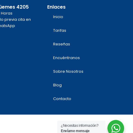
üemes 4205
Enlaces
 Horas
Inicio
lo previa cita en
atsApp
Tarifas
m
k
Reseñas
Encuéntranos
Sobre Nosotros
Blog
Contacto
¿Necesitas información?
Envíame mensaje